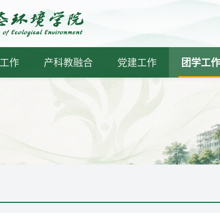
工作
产科教融合
党建工作
团学工