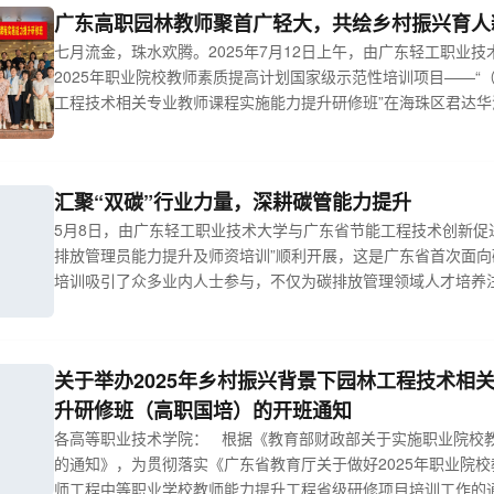
广东高职园林教师聚首广轻大，共绘乡村振兴育人
七月流金，珠水欢腾。2025年7月12日上午，由广东轻工职业
2025年职业院校教师素质提高计划国家级示范性培训项目——“
工程技术相关专业教师课程实施能力提升研修班”在海珠区君达
省内职业院校40名园林工程技术及相关专业骨干教师齐聚一堂，开启
的深度学习与能力提升之旅。本次研修聚焦国家乡村振兴战略，旨在
汇聚“双碳”行业力量，深耕碳管能力提升
5月8日，由广东轻工职业技术大学与广东省节能工程技术创新促进
排放管理员能力提升及师资培训”顺利开展，这是广东省首次面
培训吸引了众多业内人士参与，不仅为碳排放管理领域人才培养
环境专业群转型并加速落实“专业 + 产业学院”办学模式的重要
用，涵盖 “双碳” 政策现状和趋势、《碳排放管理员（2023 版）..
关于举办2025年乡村振兴背景下园林工程技术相
升研修班（高职国培）的开班通知
各高等职业技术学院： 根据《教育部财政部关于实施职业院校教师素
的通知》，为贯彻落实《广东省教育厅关于做好2025年职业院
师工程中等职业学校教师能力提升工程省级研修项目培训工作的