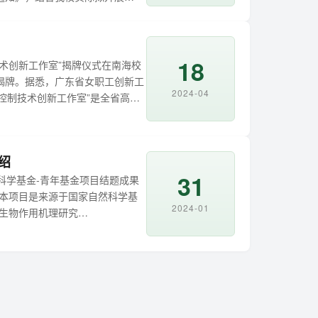
力提升研修班培训工作。现将有关
相关专业教师课程实施能力提升研
18
术创新工作室”揭牌仪式在南海校
揭牌。据悉，广东省女职工创新工
2024-04
染控制技术创新工作室”是全省高职
的主持人是我校生态环境技术学院
是省总工会探索创新服务发展大
绍
31
科学基金-青年基金项目结题成果
绍本项目是来源于国家自然科学基
2024-01
生物作用机理研究
简单总结如下：1、研究内容、研究方法
影响效应...