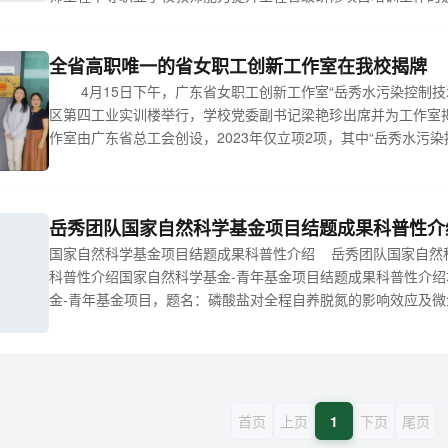
2025年乡村振兴背景下园林工程技术相关专业教师课程实施能
事宜通知如下： 一、项目名称 乡村振兴背景下园林工程技术
全省高职唯一的省女职工创新工作室在我校揭牌
修班 ...
4月15日下午，广东省女职工创新工作室“岳秀水污染控制技
区第四工业实训楼举行，学校党委副书记梁艳珍出席并为工作室
作室由广东省总工会创设，2023年仅立项2项，其中“岳秀水污
唯一，实现我校女职工创新工作室建设零的突破。该创新工作室
的专任教师岳秀博士。 梁艳珍指出，建立女职工创新工作室
局推出的一个新平台、...
岳秀团队国家自然科学基金项目结题成果科普性介
国家自然科学基金项目结题成果科普性介绍 岳秀团队国家自然
科普性介绍国家自然科学基金-青年基金项目结题成果科普性介
金-青年基金项目，题名：磷酸盐对全程自养脱氮的影响效应及微
（51808157），起止时间 2019.1-2023.12。本项目工作
及研究结果 本项目研究内容磷酸盐对CANON工艺生物脱氮能力的
首页
上页
1
下页
尾页