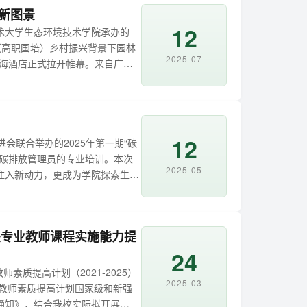
新图景
12
技术大学生态环境技术学院承办的
（高职国培）乡村振兴背景下园林
2025-07
华海酒店正式拉开帷幕。来自广东
为期14天（7月12日-25日）
为广东省培养更多“...
12
会联合举办的2025年第一期“碳
向碳排放管理员的专业培训。本次
2025-05
注入新动力，更成为学院探索生态
契机。本期培训课程内容丰富且实
.
关专业教师课程实施能力提
24
质提高计划（2021-2025）
2025-03
校教师素质提高计划国家级和新强
通知》，结合我校实际拟开展