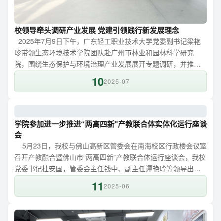
校领导牵头调研产业发展 党建引领践行新发展理念
2025年7月9日下午，广东轻工职业技术大学党委副书记梁艳
珍带领生态环境技术学院团队赴广州市林业和园林科学研究
院，围绕生态保护与环境治理产业发展展开专题调研，并推进
党建引领支部共建工作，以实际行动贯彻落实新发展理念。调
10
2025-07
研中，双方聚焦党建引领、绿色发展展开深入交流。广州市林
业和园林科学研究院党委书记程仁武详细介绍了党组织领导下
的院长负责制试点的工作经验，以及党建引领党员组织在城市
绿化生态修复、生物多样性保护等领域的技术创新及产业转化
学院参加进一步推进“两高四新"产教联合体实体化运行座谈
方面取得的成效。...
会
5月23日，我校与佛山高新区管委会在南海校区行政楼会议室
召开产教融合暨佛山市“两高四新”产教联合体运行座谈会，我校
党委书记杜安国，管委会主任钱中、副主任谭艳玲等领导出席
会议。 杜安国表示，学校根据国家战略要求积极调整办学定
11
2025-06
位，紧密围绕粤港澳大湾区产业发展需求，深化产教融合办好
职业本科，服务佛山市产业发展，推进科技教育人才一体发
展，推进产业专业融合、校区园区融合发展，切实提升服务区