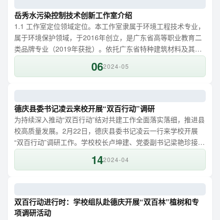
等的情况介绍。并就产教融合、校企合作、人才培养及就业等
议题进行了深入探讨，与企业初步达成共建实习基地、...
岳秀水污染控制技术创新工作室介绍
1.1 工作室定位领域定位。本工作室隶属于环境工程技术专业，
属于环境保护领域，于2016年创立，是广东省高等职业教育二
类品牌专业（2019年获批）。依托广东省特种建筑材料及其绿
色制备工程技术研究中心，培养环保工程技术、环境监测、环
06
2024-05
境治理、水处理等领域的技术与管理人才。产业对接。本专业
紧密围绕《粤港澳大湾区发展规划纲要》中的生态文明建设目
标，致力于打造生态防护屏障、加强环境保护和治理、创新绿
色低碳发展模式，构建宜居宜业宜游的优质生活圈。...
德庆县委书记凌云来校开展“双百行动”调研
为持续深入推动“双百行动”结对共建工作全面落实落细，推进县
校高质量发展。2月22日，德庆县委书记凌云一行来学校开展
“双百行动”调研工作。学校校长卢坤建、党委副书记梁艳珍接待
并陪同调研。会上，卢坤建介绍了学校结对帮扶工作情况和下
14
2024-04
一步的工作计划。他表示，学校持续按照“县域所需，高校所能”
原则，着眼共促共进、合作共赢，找准与德庆县域发展的结合
点，落实以人才培养、科技创新和社会服务等为重点的15项“双
百行动...
双百行动进行时：学校组队赴德庆开展“双百林”植树和专
项调研活动