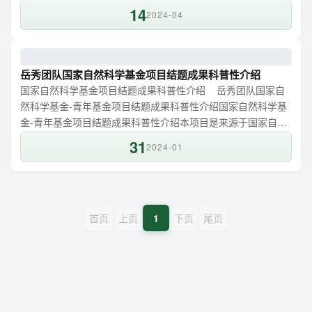
情况，县企业代表逐一提出帮扶需求，希望在科研能力提升、
14
2024-04
科研成果转化以及人才培养上共建合作。“双百行动”开展工作以
来，由学校科技部牵头联合二级学院科研副院长，共成立学校
对接德庆县工业帮扶教师技术团队8个。邓毛程指出产业帮扶需
要系统化...
岳秀团队国家自然科学基金项目结题成果科普性介绍
国家自然科学基金项目结题成果科普性介绍 岳秀团队国家自
然科学基金-青年基金项目结题成果科普性介绍国家自然科学基
金-青年基金项目结题成果科普性介绍本项目是来源于国家自然
科学基金-青年基金项目，题名：磷酸盐对全程自养脱氮的影响
31
2024-01
效应及微生物作用机理研究（51808157），起止时间 2019.1-
2023.12。本项目工作简单总结如下：1、研究内容、研究方法
及研究结果 本项目研究内容磷酸盐对CANON工艺生物脱氮能
力的影响效应...
首页
上页
1
下页
尾页