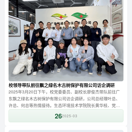
域经济社会发展的能力水平。...
校领导带队前往飘之绿名木古树保护有限公司访企调研
2025年3月20日下午，校党委委员、副校长廖俊杰带队前往广
东飘之绿名木古树保护有限公司访企调研，公司总经理叶总、
许总、何总等热情接待。生态环境技术学院院长黄华枝、党总
支临时负责人齐正学，园林专业和生态专业师生代表等参加交
26
2025-03
流。廖俊杰认真听取了公司总经理叶广荣关于企业的发展历
程、领先国内古树名木保护等领域的发展态势，以及典型案例