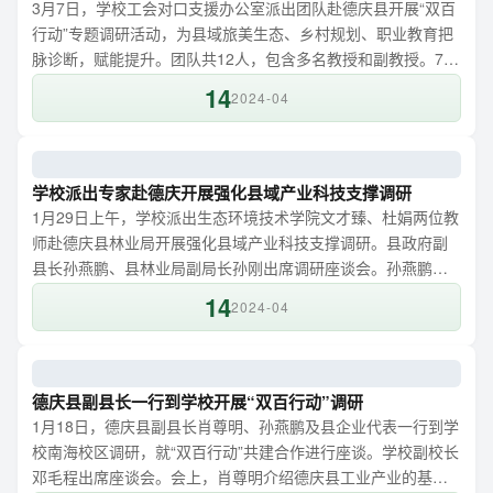
3月7日，学校工会对口支援办公室派出团队赴德庆县开展“双百
行动”专题调研活动，为县域旅美生态、乡村规划、职业教育把
脉诊断，赋能提升。团队共12人，包含多名教授和副教授。7日
上午，学校工会副主席郝翼刚率队到省典型镇马圩镇斌山中学
14
2024-04
开展“双百林”植树活动。在第46个植树节即将到来之际，广东省
委党校、广东轻工职业技术学院、广东亚视演艺职业学院、肇
庆开放大学4所驻县帮扶高校积极投入德庆县绿美生态建设，合
力为斌山...
学校派出专家赴德庆开展强化县域产业科技支撑调研
1月29日上午，学校派出生态环境技术学院文才臻、杜娟两位教
师赴德庆县林业局开展强化县域产业科技支撑调研。县政府副
县长孙燕鹏、县林业局副局长孙刚出席调研座谈会。孙燕鹏介
绍了德庆县高标准推进绿美生态建设的基本情况，提出当前德
14
2024-04
庆县在绿美生态建设过程中迫切需要解决三个问题。一是需要
对全县森林碳储量及碳汇开发可行性进行调研和评估；二是需
要提升生态园林的特色亮点；三是需要提升森林生态系统多样
性、稳定性、持续性。她希望通过“...
德庆县副县长一行到学校开展“双百行动”调研
1月18日，德庆县副县长肖尊明、孙燕鹏及县企业代表一行到学
校南海校区调研，就“双百行动”共建合作进行座谈。学校副校长
邓毛程出席座谈会。会上，肖尊明介绍德庆县工业产业的基本